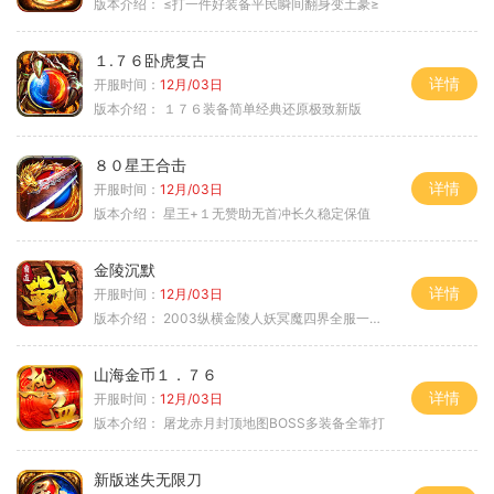
版本介绍：
≤打一件好装备平民瞬间翻身变土豪≥
１.７６卧虎复古
详情
开服时间：
12月/03日
版本介绍：
１７６装备简单经典还原极致新版
８０星王合击
详情
开服时间：
12月/03日
版本介绍：
星王+１无赞助无首冲长久稳定保值
金陵沉默
详情
开服时间：
12月/03日
版本介绍：
2003纵横金陵人妖冥魔四界全服一切靠
山海金币１．７６
详情
开服时间：
12月/03日
版本介绍：
屠龙赤月封顶地图BOSS多装备全靠打
新版迷失无限刀