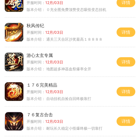
详情
开服时间：
12月/03日
版本介绍：
０充全图免费顶赞变态吸怪变态挂机
秋风传纪
详情
开服时间：
12月/03日
版本介绍：
通关三天合区沙奖最高１８８８８
游心太玄专属
详情
开服时间：
12月/03日
版本介绍：
地图超多神器血祭爆率全开
１７６完美精品
详情
开服时间：
12月/03日
版本介绍：
自动挂机自捡自回终极靠打
７６复古合击
详情
开服时间：
12月/03日
版本介绍：
耐玩长久稳定小怪爆终极一切靠打