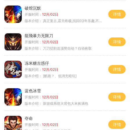
破馆沉默
详情
开服时间：
12月/02日
版本介绍：
真正复古,震天终极,找回03年乐趣,不搞花里胡
龍飛暴力无限刀
详情
开服时间：
12月/02日
版本介绍：
刀刀切割送顶赞自动？自动捡取
冻米糖古惑仔
详情
开服时间：
12月/02日
版本介绍：
[酷跑？、低消无暗坑]
蓝色冰雪
详情
开服时间：
12月/02日
版本介绍：
新游戏系统大背包大米捡满包
夺命
详情
开服时间：
12月/02日