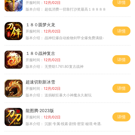
详情
开服时间：
12月/02日
版本介绍：
超低消费一切靠打沙奖最高１８８８８
１８０圆梦火龙
详情
开服时间：
12月/02日
版本介绍：
战神狂爆自动捡物剑甲全爆免费满级-
１８０战神复古
详情
开服时间：
12月/02日
版本介绍：
无赞助1.761.80复古战神
超速切割新冰雪
详情
开服时间：
12月/02日
版本介绍：
送捐献狂暴大小神魔永久耐玩
龍图腾·2023版
详情
开服时间：
12月/02日
版本介绍：
沉默·专属·线索·剧情·密室·秘境·奇遇.