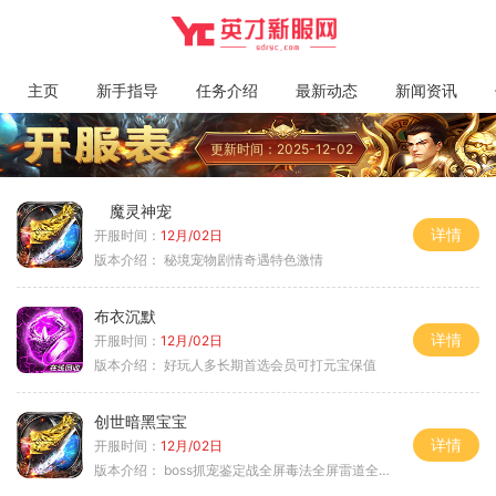
主页
新手指导
任务介绍
最新动态
新闻资讯
更新时间：2025-12-02
魔灵神宠
详情
开服时间：
12月/02日
版本介绍：
秘境宠物剧情奇遇特色激情
布衣沉默
详情
开服时间：
12月/02日
版本介绍：
好玩人多长期首选会员可打元宝保值
创世暗黑宝宝
详情
开服时间：
12月/02日
版本介绍：
boss抓宠鉴定战全屏毒法全屏雷道全屏狗