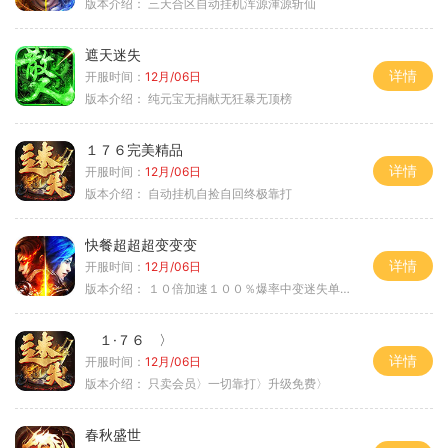
版本介绍：
三天合区自动挂机浑源渾源斩仙
遮天迷失
详情
开服时间：
12月/06日
版本介绍：
纯元宝无捐献无狂暴无顶榜
１７６完美精品
详情
开服时间：
12月/06日
版本介绍：
自动挂机自捡自回终极靠打
快餐超超超变变变
详情
开服时间：
12月/06日
版本介绍：
１０倍加速１００％爆率中变迷失单职业
１·７６ 〉
详情
开服时间：
12月/06日
版本介绍：
只卖会员〉一切靠打〉升级免费〉
春秋盛世