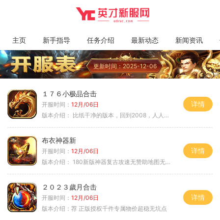
主页
新手指导
任务介绍
最新动态
新闻资讯
更新时间：2025-12-06
１７６小极品合击
详情
开服时间：
12月/06日
版本介绍：
比纸干净的版本，回到2008，人人平等
布衣神器新
详情
开服时间：
12月/06日
版本介绍：
180新版神器复古攻速无赞助地图无排行
２０２３歲月合击
详情
开服时间：
12月/06日
版本介绍：
荐 正版授权千件专属物价超稳无坑点