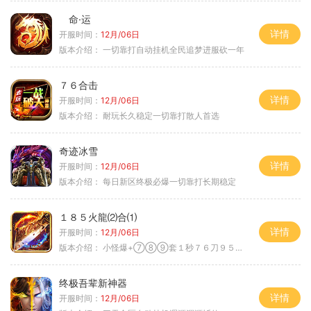
命·运
详情
开服时间：
12月/06日
版本介绍：
一切靠打自动挂机全民追梦进服砍一年
７６合击
详情
开服时间：
12月/06日
版本介绍：
耐玩长久稳定一切靠打散人首选
奇迹冰雪
详情
开服时间：
12月/06日
版本介绍：
每日新区终极必爆一切靠打长期稳定
１８５火龍⑵合⑴
详情
开服时间：
12月/06日
版本介绍：
小怪爆+⑦⑧⑨套１秒７６刀９５范围捡
终极吾辈新神器
详情
开服时间：
12月/06日