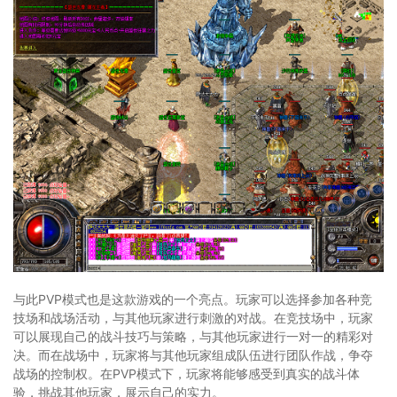
与此PVP模式也是这款游戏的一个亮点。玩家可以选择参加各种竞
技场和战场活动，与其他玩家进行刺激的对战。在竞技场中，玩家
可以展现自己的战斗技巧与策略，与其他玩家进行一对一的精彩对
决。而在战场中，玩家将与其他玩家组成队伍进行团队作战，争夺
战场的控制权。在PVP模式下，玩家将能够感受到真实的战斗体
验，挑战其他玩家，展示自己的实力。