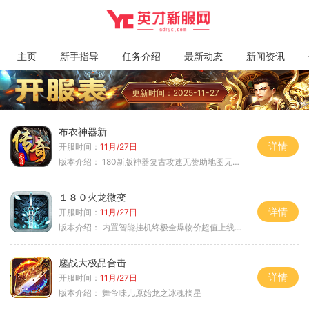
主页
新手指导
任务介绍
最新动态
新闻资讯
更新时间：2025-11-27
布衣神器新
详情
开服时间：
11月/27日
版本介绍：
180新版神器复古攻速无赞助地图无排行
１８０火龙微变
详情
开服时间：
11月/27日
版本介绍：
内置智能挂机终极全爆物价超值上线送神器
鏖战大极品合击
详情
开服时间：
11月/27日
版本介绍：
舞帝味儿原始龙之冰魂摘星