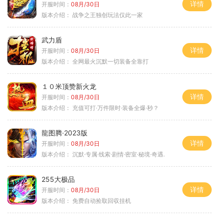
详情
开服时间：
08月/30日
版本介绍：
战争之王独创玩法仅此一家
武力盾
详情
开服时间：
08月/30日
版本介绍：
全网最火沉默一切装备全靠打
１０米顶赞新火龙
详情
开服时间：
08月/30日
版本介绍：
充值可打·万件限时·装备全爆·秒？
龍图腾·2023版
详情
开服时间：
08月/30日
版本介绍：
沉默·专属·线索·剧情·密室·秘境·奇遇.
255大极品
详情
开服时间：
08月/30日
版本介绍：
免费自动捡取回収挂机