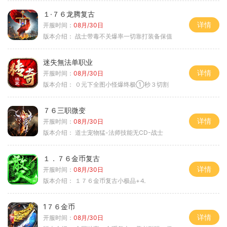
１·７６龙腾复古
详情
开服时间：
08月/30日
版本介绍：
战士带毒不关爆率一切靠打装备保值
迷失無法单职业
详情
开服时间：
08月/30日
版本介绍：
０元下全图小怪爆终极①秒３切割
７６三职微变
详情
开服时间：
08月/30日
版本介绍：
道士宠物猛-法师技能无CD-战士
１．７６金币复古
详情
开服时间：
08月/30日
版本介绍：
１７６金币复古小极品+⒋
1７６金币
详情
开服时间：
08月/30日