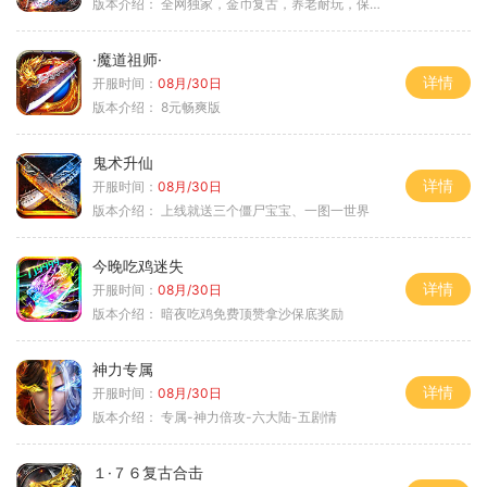
版本介绍：
全网独家，金币复古，养老耐玩，保底回収
·魔道祖师·
详情
开服时间：
08月/30日
版本介绍：
8元畅爽版
鬼术升仙
详情
开服时间：
08月/30日
版本介绍：
上线就送三个僵尸宝宝、一图一世界
今晚吃鸡迷失
详情
开服时间：
08月/30日
版本介绍：
暗夜吃鸡免费顶赞拿沙保底奖励
神力专属
详情
开服时间：
08月/30日
版本介绍：
专属-神力倍攻-六大陆-五剧情
１·７６复古合击