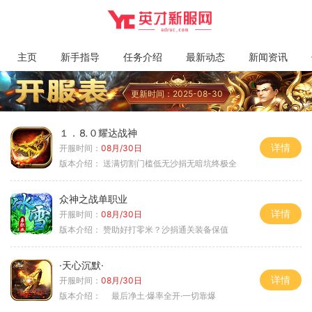
主页
新手指导
任务介绍
最新动态
新闻资讯
更新时间：2025-08-30
１．⒏０耀达战神
详情
开服时间：
08月/30日
版本介绍：
送满切割门槛低无沙捐无暗坑终极全
众神之战单职业
详情
开服时间：
08月/30日
版本介绍：
赞助好打零米？沙捐通关装备保值
·天心沉默·
详情
开服时间：
08月/30日
版本介绍：
最后净土·爆率全开·一切靠爆